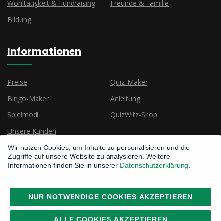
Wohltätigkeit & Fundraising
Freunde & Familie
Bildung
Informationen
Preise
Quiz-Maker
Bingo-Maker
Anleitung
Spielmodi
QuizWitz-Shop
Unsere Kunden
Wir nutzen Cookies, um Inhalte zu personalisieren und die
Zugriffe auf unsere Website zu analysieren. Weitere
Informationen finden Sie in unserer
Datenschutzerklärung
.
NUR NOTWENDIGE COOKIES AKZEPTIEREN
Urheberrecht © 2015, 2026
Alle Rechte vorbehalten
CatLab Interactive bv
ALLE COOKIES AKZEPTIEREN