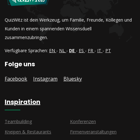
QuizWitz ist dein Werkzeug, um Familie, Freunde, Kollegen und
Kunden in einem spannenden Wissensduell
zusammenzubringen.
Verfügbare Sprachen:
EN
-
NL
-
DE
-
ES
-
FR
-
IT
-
PT
Folge uns
Facebook
Instagram
Bluesky
Inspiration
Teambuilding
Konferenzen
Kneipen & Restaurants
Firmenveranstaltungen