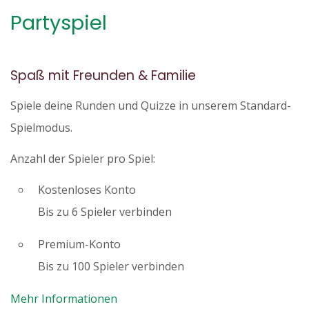
Partyspiel
Spaß mit Freunden & Familie
Spiele deine Runden und Quizze in unserem Standard-
Spielmodus.
Anzahl der Spieler pro Spiel:
Kostenloses Konto
Bis zu 6 Spieler verbinden
Premium-Konto
Bis zu 100 Spieler verbinden
Mehr Informationen