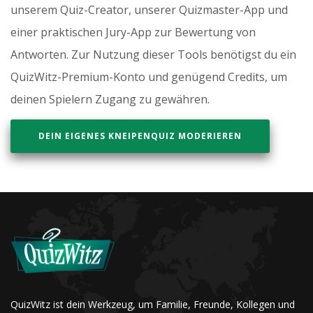
unserem Quiz-Creator, unserer Quizmaster-App und
einer praktischen Jury-App zur Bewertung von
Antworten. Zur Nutzung dieser Tools benötigst du ein
QuizWitz-Premium-Konto und genügend Credits, um
deinen Spielern Zugang zu gewähren.
DEIN EIGENES KNEIPENQUIZ MODERIEREN
QuizWitz ist dein Werkzeug, um Familie, Freunde, Kollegen und