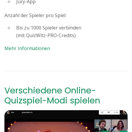
Jury-App
Anzahl der Spieler pro Spiel:
Bis zu 1000 Spieler verbinden
(mit QuizWitz-PRO-Credits)
Mehr Informationen
Verschiedene Online-
Quizspiel-Modi spielen