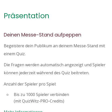
Präsentation
Deinen Messe-Stand aufpeppen
Begeistere dein Publikum an deinem Messe-Stand mit
einem Quiz.
Die Fragen werden automatisch angezeigt und Spieler
können jederzeit während des Quiz beitreten.
Anzahl der Spieler pro Spiel:
Bis zu 1000 Spieler verbinden
(mit QuizWitz-PRO-Credits)