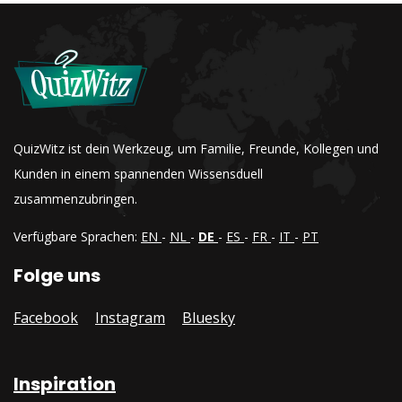
QuizWitz ist dein Werkzeug, um Familie, Freunde, Kollegen und
Kunden in einem spannenden Wissensduell
zusammenzubringen.
Verfügbare Sprachen:
EN
-
NL
-
DE
-
ES
-
FR
-
IT
-
PT
Folge uns
Facebook
Instagram
Bluesky
Inspiration