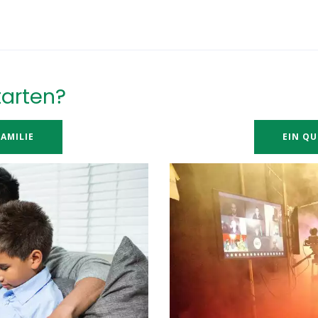
tarten?
AMILIE
EIN QU