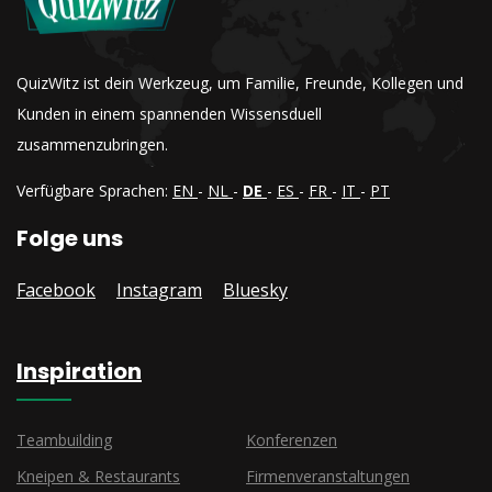
QuizWitz ist dein Werkzeug, um Familie, Freunde, Kollegen und
Kunden in einem spannenden Wissensduell
zusammenzubringen.
Verfügbare Sprachen:
EN
-
NL
-
DE
-
ES
-
FR
-
IT
-
PT
Folge uns
Facebook
Instagram
Bluesky
Inspiration
Teambuilding
Konferenzen
Kneipen & Restaurants
Firmenveranstaltungen