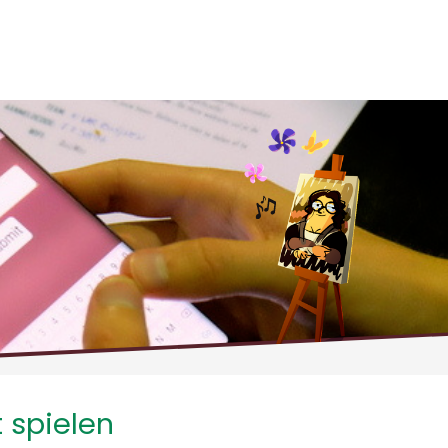
 spielen