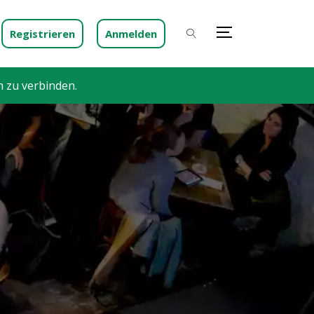
Registrieren
Anmelden
h zu verbinden.