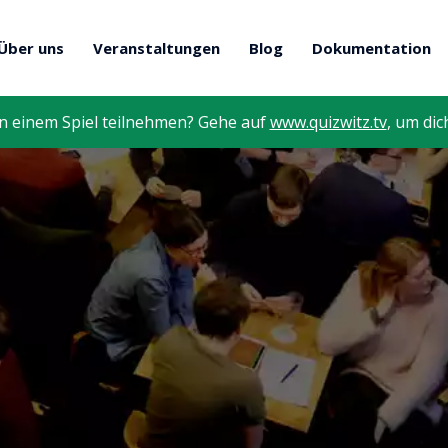
Über uns
Veranstaltungen
Blog
Dokumentation
n einem Spiel teilnehmen? Gehe auf
www.quizwitz.tv
, um dic