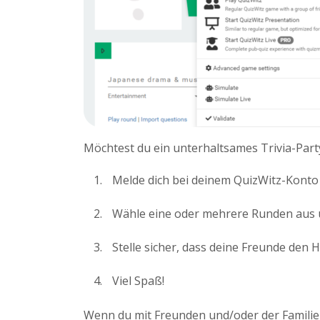
Möchtest du ein unterhaltsames Trivia-Party
Melde dich bei deinem QuizWitz-Konto
Wähle eine oder mehrere Runden aus u
Stelle sicher, dass deine Freunde den
Viel Spaß!
Wenn du mit Freunden und/oder der Familie