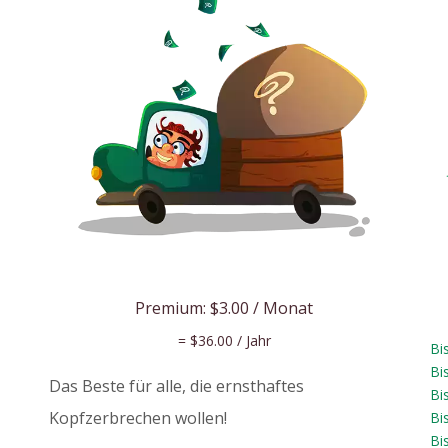
Premium:
$3.00
/ Monat
=
$36.00
/ Jahr
Bi
Bi
Das Beste für alle, die ernsthaftes
Bi
Kopfzerbrechen wollen!
Bi
Bi