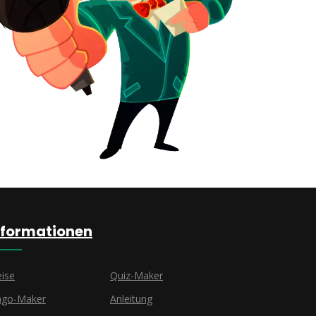
nformationen
eise
Quiz-Maker
ngo-Maker
Anleitung