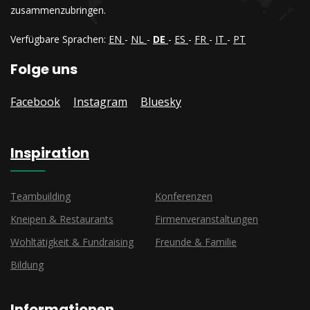
zusammenzubringen.
Verfügbare Sprachen:
EN
-
NL
-
DE
-
ES
-
FR
-
IT
-
PT
Folge uns
Facebook
Instagram
Bluesky
Inspiration
Teambuilding
Konferenzen
Kneipen & Restaurants
Firmenveranstaltungen
Wohltätigkeit & Fundraising
Freunde & Familie
Bildung
Informationen