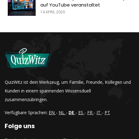
auf YouTube veranstaltet
14 APRIL 2020
QuizWitz ist dein Werkzeug, um Familie, Freunde, Kollegen und
Kunden in einem spannenden Wissensduell
zusammenzubringen.
Verfügbare Sprachen:
EN
-
NL
-
DE
-
ES
-
FR
-
IT
-
PT
Folge uns