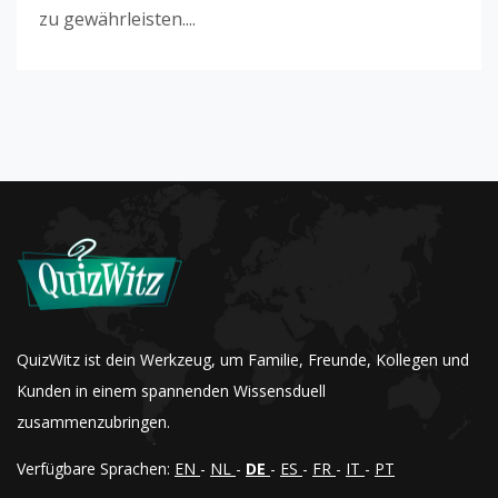
zu gewährleisten....
QuizWitz ist dein Werkzeug, um Familie, Freunde, Kollegen und
Kunden in einem spannenden Wissensduell
zusammenzubringen.
Verfügbare Sprachen:
EN
-
NL
-
DE
-
ES
-
FR
-
IT
-
PT