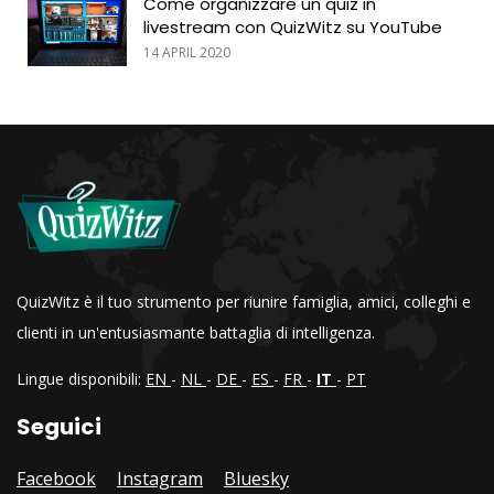
Come organizzare un quiz in
livestream con QuizWitz su YouTube
14 APRIL 2020
QuizWitz è il tuo strumento per riunire famiglia, amici, colleghi e
clienti in un'entusiasmante battaglia di intelligenza.
Lingue disponibili:
EN
-
NL
-
DE
-
ES
-
FR
-
IT
-
PT
Seguici
Facebook
Instagram
Bluesky