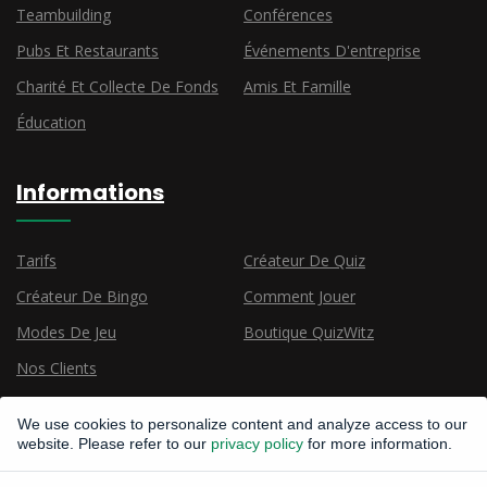
Teambuilding
Conférences
Pubs Et Restaurants
Événements D'entreprise
Charité Et Collecte De Fonds
Amis Et Famille
Éducation
Informations
Tarifs
Créateur De Quiz
Créateur De Bingo
Comment Jouer
Modes De Jeu
Boutique QuizWitz
Nos Clients
We use cookies to personalize content and analyze access to our
website. Please refer to our
privacy policy
for more information.