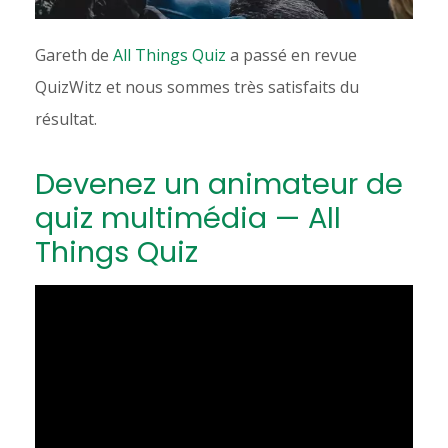
Gareth de
All Things Quiz
a passé en revue
QuizWitz et nous sommes très satisfaits du
résultat.
Devenez un animateur de
quiz multimédia — All
Things Quiz