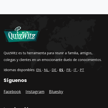
QuizWitz es tu herramienta para reunir a familia, amigos,
colegas y clientes en un emocionante duelo de conocimientos.
Idiomas disponibles:
EN
-
NL
-
DE
-
ES
-
FR
-
IT
-
PT
Síguenos
Facebook
Instagram
Bluesky