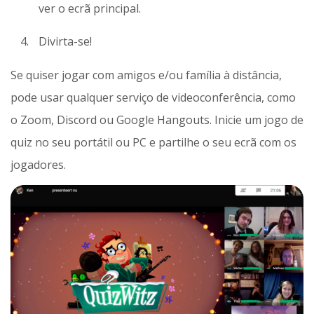
ver o ecrã principal.
Divirta-se!
Se quiser jogar com amigos e/ou família à distância,
pode usar qualquer serviço de videoconferência, como
o Zoom, Discord ou Google Hangouts. Inicie um jogo de
quiz no seu portátil ou PC e partilhe o seu ecrã com os
jogadores.