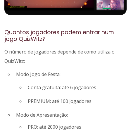
Quantos jogadores podem entrar num
jogo QuizWitz?
O número de jogadores depende de como utiliza o
QuizWitz:
Modo Jogo de Festa:
Conta gratuita: até 6 jogadores
PREMIUM: até 100 jogadores
Modo de Apresentação:
PRO: até 2000 jogadores