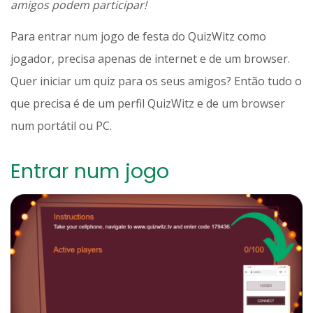
amigos podem participar!
Para entrar num jogo de festa do QuizWitz como
jogador, precisa apenas de internet e de um browser.
Quer iniciar um quiz para os seus amigos? Então tudo o
que precisa é de um perfil QuizWitz e de um browser
num portátil ou PC.
Entrar num jogo