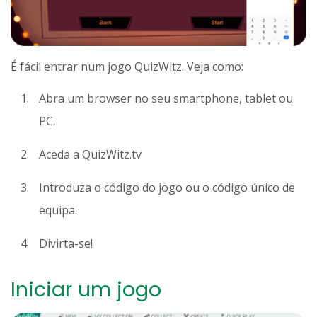
É fácil entrar num jogo QuizWitz. Veja como:
Abra um browser no seu smartphone, tablet ou
PC.
Aceda a QuizWitz.tv
Introduza o código do jogo ou o código único de
equipa.
Divirta-se!
Iniciar um jogo