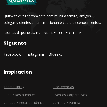
QuizWitz es tu herramienta para reunir a familia, amigos,
colegas y clientes en un emocionante duelo de conocimientos.
Idiomas disponibles:
EN
-
NL
-
DE
-
ES
-
FR
-
IT
-
PT
Síguenos
Facebook
Instagram
Bluesky
Inspiración
Teambuilding
Conferencias
Pubs Y Restaurantes
Eventos Corporativos
Caridad Y Recaudación De
Amigos Y Familia