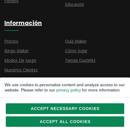
Fondos
Educación
Información
Precios
Quiz-Maker
Bingo-Maker
Cómo Jugar
Modos De Juego
Tienda QuizWitz
Nuestros Clientes
We use cookies to personalize content and analyze access to our
website. Please refer to our
privacy policy
for more information.
ACCEPT NECESSARY COOKIES
Derechos de autor © 2015, 2026
Todos los derechos reservados
CatLab Interactive bv
ACCEPT ALL COOKIES