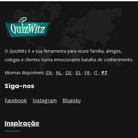
O QuizWitz é a sua ferramenta para reunir família, amigos,
colegas e clientes numa emocionante batalha de conhecimento.
Idiomas disponíveis:
EN
-
NL
-
DE
-
ES
-
FR
-
IT
-
PT
Siga-nos
Facebook
Instagram
Bluesky
Inspiração