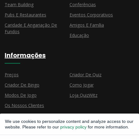
Team Building
Conferências
Pubs E Restaurantes
Eventos Corporativos
Caridade E Angariação De
Amigos E Família
Fundos
Educação
Informações
Preços
Criador De Quiz
Criador De Bingo
Como Jogar
Modos De Jogo
Loja QuizWitz
Os Nossos Clientes
We use cookies to personalize content and analyze access to our
website. Please refer to our
privacy policy
for more information.