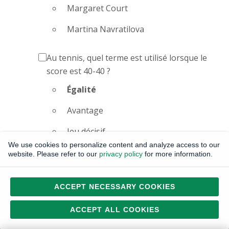
Margaret Court
Martina Navratilova
Au tennis, quel terme est utilisé lorsque le
score est 40-40 ?
Égalité
Avantage
Jeu décisif
We use cookies to personalize content and analyze access to our
Balle de match
website. Please refer to our
privacy policy
for more information.
Dans quel Grand Chelem le trophée est-il
ACCEPT NECESSARY COOKIES
traditionnellement remis sur des courts en
gazon ?
ACCEPT ALL COOKIES
Wimbledon