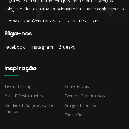
O QuizWitz é a sua ferramenta para reunir família, amigos,
colegas e clientes numa emocionante batalha de conhecimento.
Idiomas disponíveis:
EN
-
NL
-
DE
-
ES
-
FR
-
IT
-
PT
Siga-nos
Facebook
Instagram
Bluesky
Inspiração
Team Building
Conferências
Pubs E Restaurantes
Eventos Corporativos
Caridade E Angariação De
Amigos E Família
Fundos
Educação