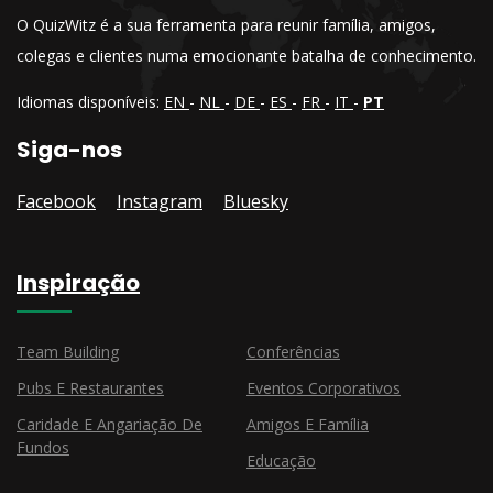
O QuizWitz é a sua ferramenta para reunir família, amigos,
colegas e clientes numa emocionante batalha de conhecimento.
Idiomas disponíveis:
EN
-
NL
-
DE
-
ES
-
FR
-
IT
-
PT
Siga-nos
Facebook
Instagram
Bluesky
Inspiração
Team Building
Conferências
Pubs E Restaurantes
Eventos Corporativos
Caridade E Angariação De
Amigos E Família
Fundos
Educação