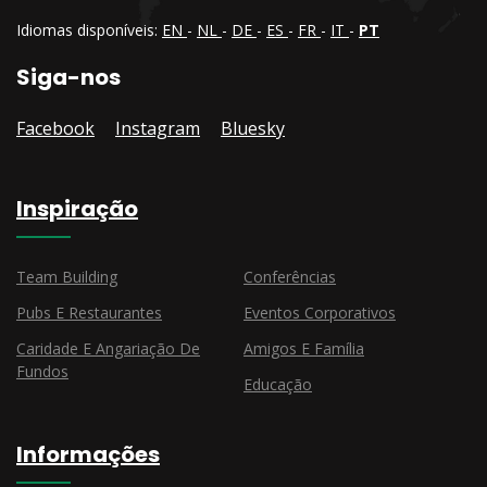
Idiomas disponíveis:
EN
-
NL
-
DE
-
ES
-
FR
-
IT
-
PT
Siga-nos
Facebook
Instagram
Bluesky
Inspiração
Team Building
Conferências
Pubs E Restaurantes
Eventos Corporativos
Caridade E Angariação De
Amigos E Família
Fundos
Educação
Informações