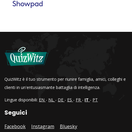
QuizWitz è il tuo strumento per riunire famiglia, amici, colleghi e
clienti in un'entusiasmante battaglia di intelligenza.
Lingue disponibili:
EN
-
NL
-
DE
-
ES
-
FR
-
IT
-
PT
Seguici
Facebook
Instagram
Bluesky