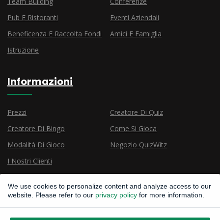
Team Building
Conferenze
Pub E Ristoranti
Eventi Aziendali
Beneficenza E Raccolta Fondi
Amici E Famiglia
Istruzione
Informazioni
Prezzi
Creatore Di Quiz
Creatore Di Bingo
Come Si Gioca
Modalità Di Gioco
Negozio QuizWitz
I Nostri Clienti
We use cookies to personalize content and analyze access to our
website. Please refer to our
privacy policy
for more information.