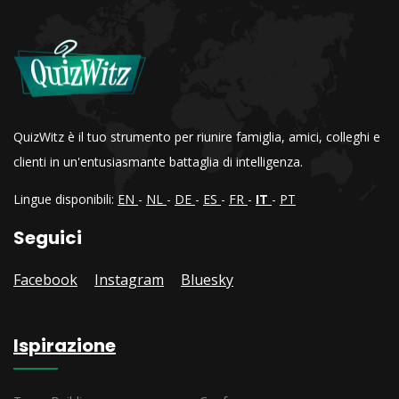
QuizWitz è il tuo strumento per riunire famiglia, amici, colleghi e
clienti in un'entusiasmante battaglia di intelligenza.
Lingue disponibili:
EN
-
NL
-
DE
-
ES
-
FR
-
IT
-
PT
Seguici
Facebook
Instagram
Bluesky
Ispirazione