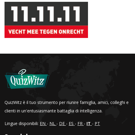
QuizWitz è il tuo strumento per riunire famiglia, amici, colleghi e
clienti in un'entusiasmante battaglia di intelligenza.
Lingue disponibili:
EN
-
NL
-
DE
-
ES
-
FR
-
IT
-
PT