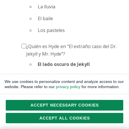
La lluvia
El baile
Los pasteles
¿Quién es Hyde en “El extraño caso del Dr.
Jekyll y Mr. Hyde”?
El lado oscuro de Jekyll
El hermano loco de Jekyll
We use cookies to personalize content and analyze access to our
website. Please refer to our
privacy policy
for more information.
El hijo ilegítimo de Jekyll
La criatura creada por Jekyll
ACCEPT NECESSARY COOKIES
El musical “Mamma Mia” está basado en
ACCEPT ALL COOKIES
canciones de qué grupo musical sueco?